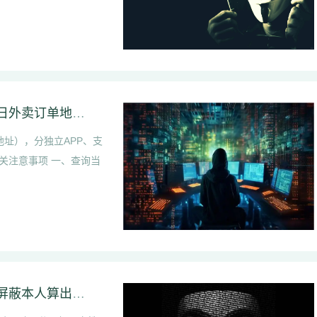
饿了么个人外卖地址信息怎么查询【饿了么当日外卖订单地址查看】
址），分独立APP、支
关注意事项 一、查询当
伴侣抖音私信频繁往来是出轨吗【伴侣朋友圈屏蔽本人算出轨迹象吗】