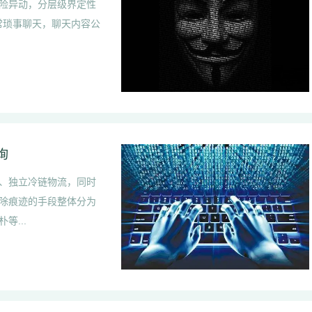
险异动，分层级界定性
日常琐事聊天，聊天内容公
询
、独立冷链物流，同时
除痕迹的手段整体分为
...