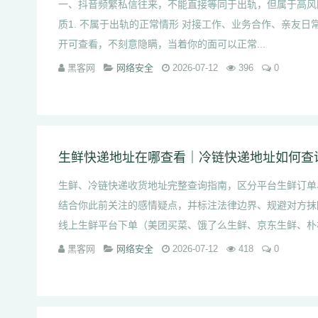
一、抖音频繁私信往来，不能直接等同于出轨，但属于高风
质1. 不属于出轨的正常情形 对接工作、业务合作、亲友
开可查看，不刻意隐瞒，当着你的面可以正常...
黑客网
网络安全
2026-07-12
396
0
生鲜快递地址在哪查看｜冷链快递地址如何查
生鲜、冷链快递收货地址完整查询指南，区分平台生鲜订单
结合你此前关注的感情疑点，并标注法律边界、规避对方抹
线上生鲜平台下单（美团买菜、饿了么生鲜、京东生鲜、朴朴等
黑客网
网络安全
2026-07-12
418
0