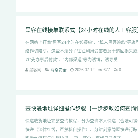
黑客在线接单联系式【24小时在线的人工客服
在网络上打着“黑客24小时在线接单”、“私人黑客追款”等
络诈骗陷阱。这些不法分子往往利用受害者急于追回损失或
以“先办事后付款”、“内部渠道”等为诱饵，诱导受...
黑客网
网络安全
2026-07-12
677
0
查快递地址详细操作步骤【一步步教如何查询
快递收货地址完整查询教程，分为查询本人快递（合法可操
快递（法律红线，严禁私自操作）、分辨刻意隐匿快递行踪