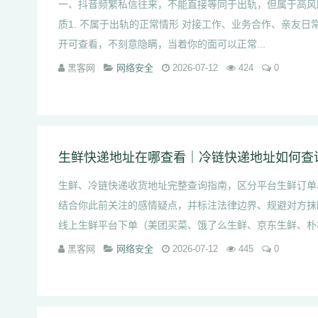
一、抖音频繁私信往来，不能直接等同于出轨，但属于高风
质1. 不属于出轨的正常情形 对接工作、业务合作、亲友
开可查看，不刻意隐瞒，当着你的面可以正常...
黑客网
网络安全
2026-07-12
424
0
生鲜快递地址在哪查看｜冷链快递地址如何查
生鲜、冷链快递收货地址完整查询指南，区分平台生鲜订单
结合你此前关注的感情疑点，并标注法律边界、规避对方抹
线上生鲜平台下单（美团买菜、饿了么生鲜、京东生鲜、朴朴等
黑客网
网络安全
2026-07-12
445
0