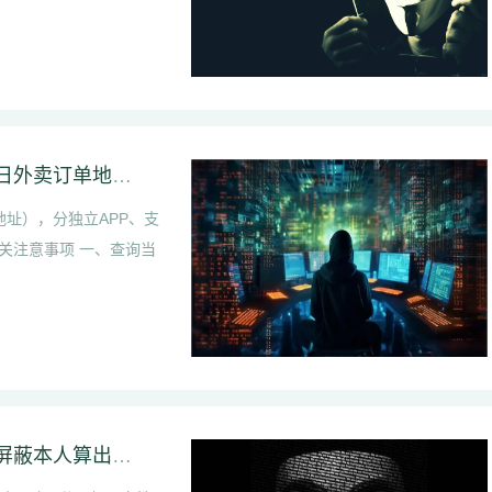
饿了么个人外卖地址信息怎么查询【饿了么当日外卖订单地址查看】
址），分独立APP、支
关注意事项 一、查询当
伴侣抖音私信频繁往来是出轨吗【伴侣朋友圈屏蔽本人算出轨迹象吗】