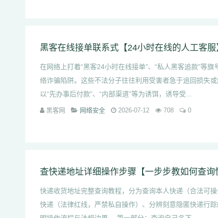
黑客在线接单联系式【24小时在线的人工客服
在网络上打着“黑客24小时在线接单”、“私人黑客追款”等
络诈骗陷阱。这些不法分子往往利用受害者急于追回损失或
以“先办事后付款”、“内部渠道”等为诱饵，诱导受...
黑客网
网络安全
2026-07-12
708
0
查快递地址详细操作步骤【一步步教如何查询
快递收货地址完整查询教程，分为查询本人快递（合法可操
快递（法律红线，严禁私自操作）、分辨刻意隐匿快递行踪