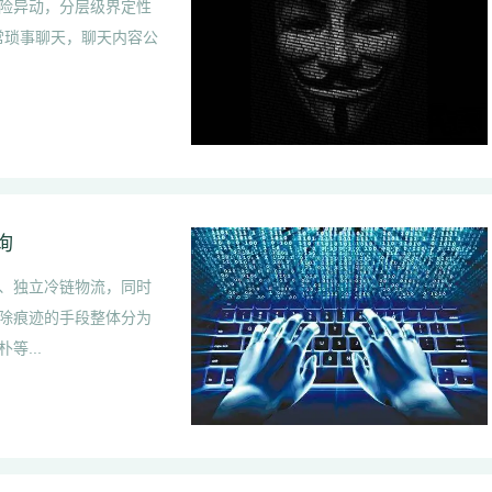
险异动，分层级界定性
日常琐事聊天，聊天内容公
询
、独立冷链物流，同时
除痕迹的手段整体分为
...