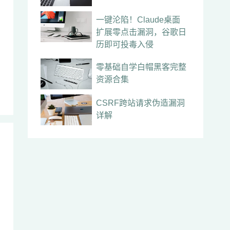
一键沦陷！Claude桌面
扩展零点击漏洞，谷歌日
历即可投毒入侵
零基础自学白帽黑客完整
资源合集
CSRF跨站请求伪造漏洞
详解