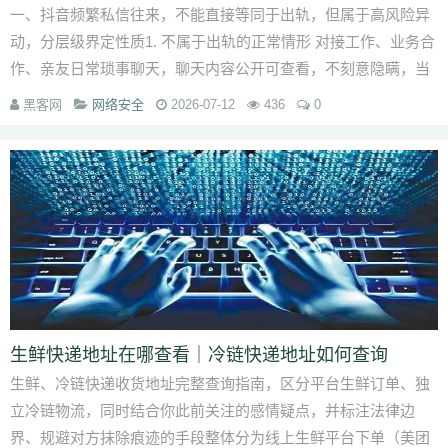
一、抖音频繁私信往来，不能直接等同于出轨，但属于高风险异
动，分层级界定性质1. 不属于出轨的正常情形 对接工作、业务合
作、亲友日常琐事聊天，聊天内容公开可查看，不刻意隐瞒，当
着你的面可以正常...
黑客网
网络安全
2026-07-12
436
0
生鲜快递地址在哪查看｜冷链快递地址如何查询
生鲜、冷链快递收货地址完整查询指南，区分平台生鲜订单、独
立冷链物流，同时结合你此前关注的感情疑点，并标注法律边
界、规避对方抹除痕迹的手段整体分为线上生鲜平台下单（美团